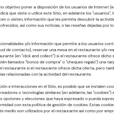
mo objetivo poner a disposición de los usuarios de Internet (e
ídica que visite o utilice este Sitio, en adelante los "usuarios", 
licen o visiten, información que les permita descubrir la activi
ofrecidos, así como sus noticias, o las reseñas dejadas por lo
cionalidades y/o información que permite a los usuarios cont
tud de contacto), reservar una mesa en el restaurante y/o rea
taurante (en "click and collect") si el restaurante ofrece dicho
ién llamados "bonos de compra" o "cheques regalo") una tarj
 restaurante si el restaurante ofrece dicha oferta, pero tam
ias relacionadas con la actividad del restaurante.
ón e interacciones en el Sitio, es posible que se instalen coo
treadores o tecnologías similares (en adelante, las "cookies")
 las opciones y elecciones que haya expresado o pueda expres
idad con esta política de gestión de cookies. Estas cookie
te medio son utilizados por el restaurante así como por emp