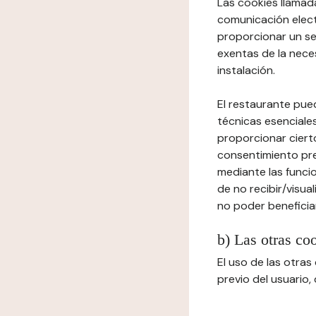
Las cookies llamada
comunicación elect
proporcionar un ser
exentas de la neces
instalación.
El restaurante pued
técnicas esenciales
proporcionar cierto
consentimiento prev
mediante las funcio
de no recibir/visua
no poder beneficiar
b) Las otras co
El uso de las otra
previo del usuario,