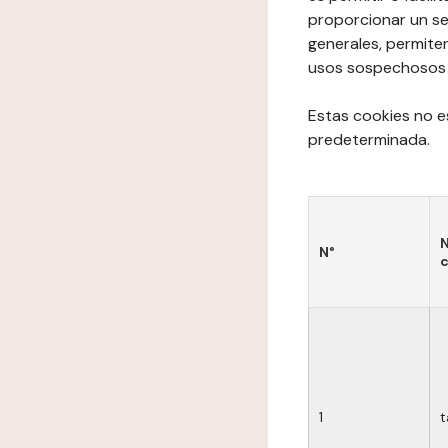
proporcionar un se
generales, permite
usos sospechosos de
Estas cookies no e
predeterminada.
N
N°
c
1
t