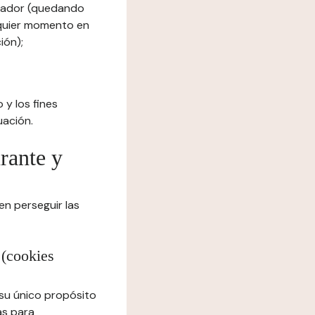
egador (quedando
lquier momento en
ión);
 y los fines
uación.
urante y
en perseguir las
 (cookies
 su único propósito
as para