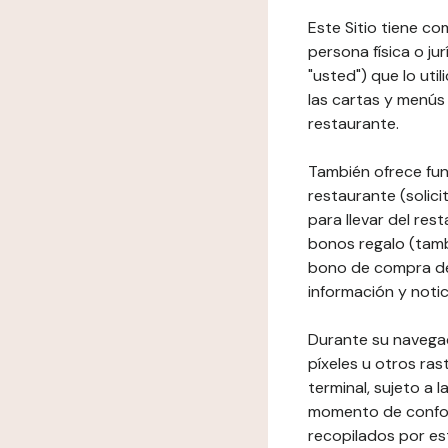
Este Sitio tiene co
persona física o jur
"usted") que lo uti
las cartas y menús 
restaurante.
También ofrece fun
restaurante (solici
para llevar del res
bonos regalo (tamb
bono de compra del
información y notic
Durante su navegaci
píxeles u otros ras
terminal, sujeto a
momento de conform
recopilados por es