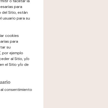
tir o facilitar la
cesarias para
del Sitio, están
el usuario para su
lar cookies
sarias para
itar su
", por ejemplo
der al Sitio, y/o
n el Sitio y/o de
uario
 al consentimiento