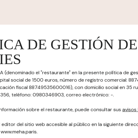
ICA DE GESTIÓN DE
IES
A (denominado el "restaurante" en la presente política de ge
apital social de 1500 euros, número de registro comercial: 
icación fiscal 88749535600016), con domicilio social en 35 
356, teléfono: 0980346903, correo electrónico: -.
nformación sobre el restaurante, puede consultar sus
avisos 
 editor del sitio web accesible al público en la siguiente direc
): www.meha.paris.