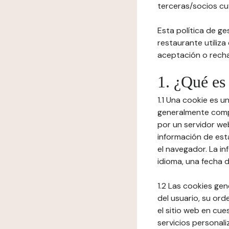
terceras/socios cuy
Esta política de ge
restaurante utiliza
aceptación o recha
1. ¿Qué es
1.1 Una cookie es 
generalmente compu
por un servidor web
información de est
el navegador. La in
idioma, una fecha 
1.2 Las cookies ge
del usuario, su ord
el sitio web en cue
servicios personali