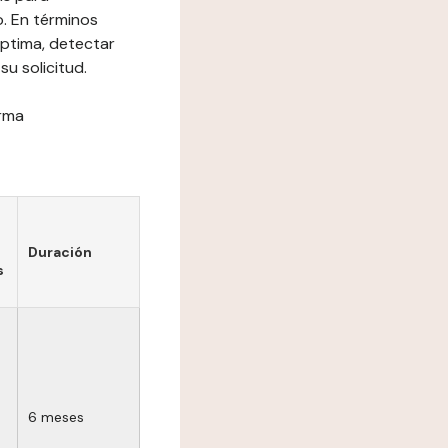
o. En términos
óptima, detectar
su solicitud.
orma
Duración
s
6 meses