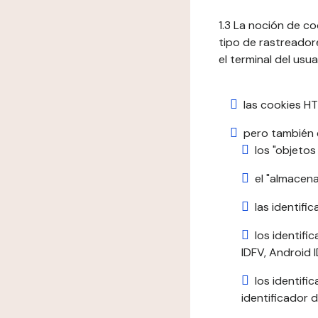
1.3 La noción de c
tipo de rastreadore
el terminal del usua
las cookies HT
pero también e
los "objetos
el "almacen
las identific
los identifi
IDFV, Android ID
los identif
identificador d