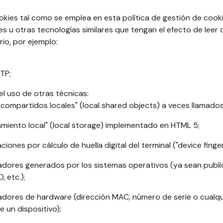
ookies tal como se emplea en esta política de gestión de coo
s u otras tecnologías similares que tengan el efecto de leer 
rio, por ejemplo:
TP;
l uso de otras técnicas:
 compartidos locales" (local shared objects) a veces llamados 
amiento local" (local storage) implementado en HTML 5;
aciones por cálculo de huella digital del terminal ("device finger
cadores generados por los sistemas operativos (ya sean publici
, etc.);
icadores de hardware (dirección MAC, número de serie o cualqu
e un dispositivo);