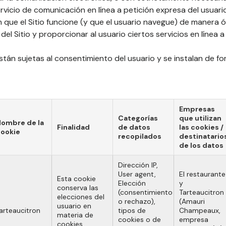
rvicio de comunicación en línea a petición expresa del usuari
n que el Sitio funcione (y que el usuario navegue) de manera 
l Sitio y proporcionar al usuario ciertos servicios en línea a 
stán sujetas al consentimiento del usuario y se instalan de f
Empresas
Categorías
que utilizan
ombre de la
Finalidad
de datos
las cookies /
ookie
recopilados
destinatario
de los datos
Dirección IP,
User agent,
El restaurante
Esta cookie
Elección
y
conserva las
(consentimiento
Tarteaucitron
elecciones del
o rechazo),
(Amauri
usuario en
arteaucitron
tipos de
Champeaux,
materia de
cookies o de
empresa
cookies