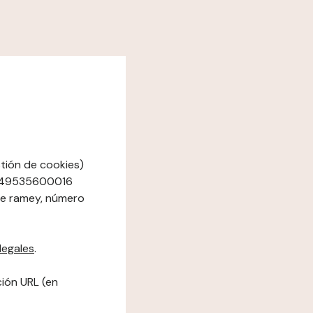
stión de cookies)
88749535600016
rue ramey, número
legales
.
ción URL (en