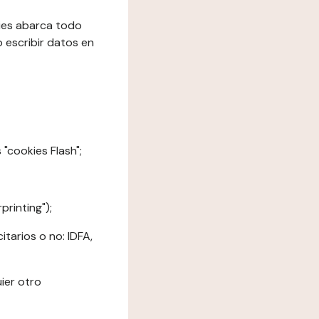
kies abarca todo
o escribir datos en
"cookies Flash";
printing");
tarios o no: IDFA,
ier otro