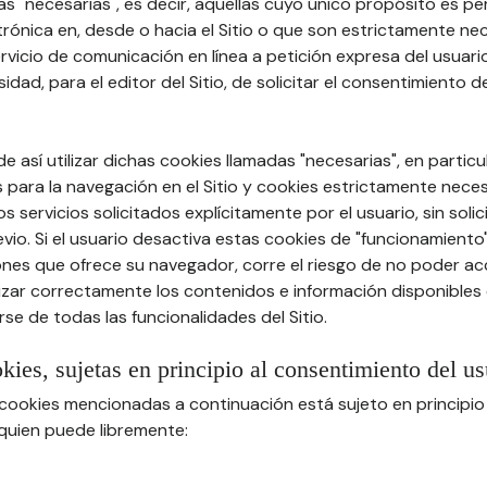
s "necesarias", es decir, aquellas cuyo único propósito es permi
rónica en, desde o hacia el Sitio o que son estrictamente ne
vicio de comunicación en línea a petición expresa del usuario 
idad, para el editor del Sitio, de solicitar el consentimiento d
e así utilizar dichas cookies llamadas "necesarias", en particu
 para la navegación en el Sitio y cookies estrictamente nece
s servicios solicitados explícitamente por el usuario, sin solic
io. Si el usuario desactiva estas cookies de "funcionamiento
nes que ofrece su navegador, corre el riesgo de no poder acce
lizar correctamente los contenidos e información disponibles e
se de todas las funcionalidades del Sitio.
okies, sujetas en principio al consentimiento del us
s cookies mencionadas a continuación está sujeto en principio
 quien puede libremente: