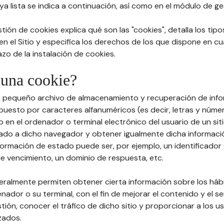
a lista se indica a continuación, así como en el módulo de ge
stión de cookies explica qué son las "cookies", detalla los tip
 en el Sitio y especifica los derechos de los que dispone en cu
zo de la instalación de cookies.
 una cookie?
un pequeño archivo de almacenamiento y recuperación de info
esto por caracteres alfanuméricos (es decir, letras y núme
 en el ordenador o terminal electrónico del usuario de un sit
ado a dicho navegador y obtener igualmente dicha informaci
formación de estado puede ser, por ejemplo, un identificador 
de vencimiento, un dominio de respuesta, etc.
neralmente permiten obtener cierta información sobre los há
enador o su terminal, con el fin de mejorar el contenido y el se
stión, conocer el tráfico de dicho sitio y proporcionar a los u
zados.