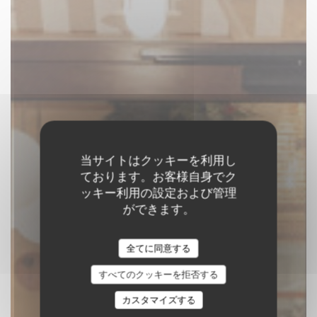
当サイトはクッキーを利用し
ております。お客様自身でク
ッキー利用の設定および管理
ができます。
MEHA
全てに同意する
パブ
|
PARIS
すべてのクッキーを拒否する
予約
カスタマイズする