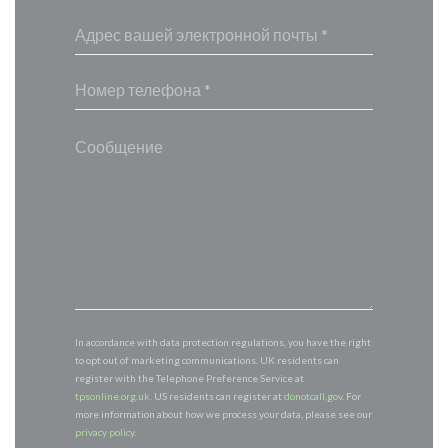
In accordance with data protection regulations, you have the right
to opt out of marketing communications. UK residents can
register with the Telephone Preference Service at
tpsonline.org.uk
. US residents can register at
donotcall.gov
. For
more information about how we process your data, please see our
privacy policy
.