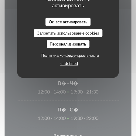
активировать
Ок, все активировать
Часы работы
Запретить использование cookies
Персонализировать
Политика конфиденциальности
Понедельник
undefined
Закрыто
В�
-
Ч�
12:00 - 14:00
19:30 - 21:30
•
П�
-
С�
12:00 - 14:00
19:30 - 22:00
•
Воскресенье