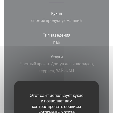
Кухня
свежий продукт, домашний
Тип заведения
паб
Услуги
Частный прокат, Доступ для инвалидов,
терраса, ВАЙ-ФАЙ
Способы оплаты
Apple Pay, Paiement Sans Contact, Eurocard /
Этот сайт использует кукис
Mastercard, Денежные средства, виза,
и позволяет вам
контролировать сервисы
American Express, Дебетовая карточка
которые вы хотите