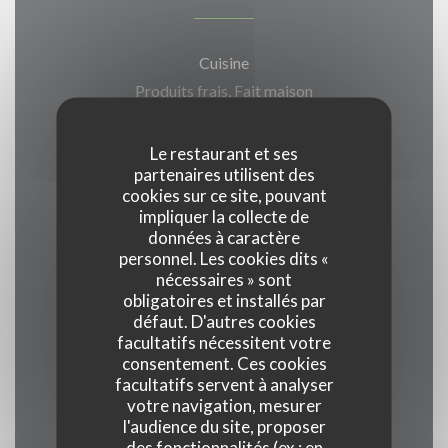
Cuisine
Produits frais, Fait maison
Type de restaurant
Le restaurant et ses
partenaires utilisent des
Bistrot
cookies sur ce site, pouvant
impliquer la collecte de
Services
données à caractère
personnel. Les cookies dits «
Privatisation, Accès aux personnes à mobilité
nécessaires » sont
réduite, Terrasse, Accès Wifi
obligatoires et installés par
défaut. D'autres cookies
facultatifs nécessitent votre
Moyens de paiement
consentement. Ces cookies
Apple Pay, Paiement Sans Contact,
facultatifs servent à analyser
votre navigation, mesurer
Eurocard/Mastercard, Espèces, Visa, American
l'audience du site, proposer
Express, Carte Bleue
des fonctionnalités (ex : en