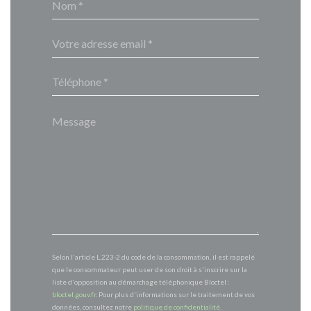
Selon l'article L.223-2 du code de la consommation, il est rappelé
que le consommateur peut user de son droit à s'inscrire sur la
liste d'opposition au démarchage téléphonique Bloctel :
bloctel.gouv.fr
. Pour plus d'informations sur le traitement de vos
données, consultez notre
politique de confidentialité
.