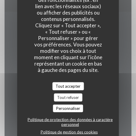
lien avec les réseaux sociaux)
ou afficher des publicités ou
contenus personnalisés.
Cliquez sur « Tout accepter »,
Horaires
« Tout refuser » ou «
Personnaliser » pour gérer
vos préférences. Vous pouvez
modifier vos choix à tout
moment en cliquant sur l'icône
Lundi
représentant un cookie en bas
Fermé
à gauche des pages du site.
Mar
-
Jeu
Tout accepter
12h00 - 14h00
19h30 - 21h30
•
Tout refuser
Personnaliser
Ven
-
Sam
Politique de protection des données à caractère
12h00 - 14h00
19h30 - 22h00
•
personnel
Politique de gestion des cookies