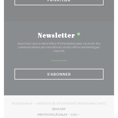
Newsletter
*
Inscrivez-vous à notre lettre d'information pour recevoir des
communications personnalisées et des offres marketing par
courriel.
S'ABONNER
© 2026 MEHA — CRÉATION DE SITE INTERNET RESTAURANT AVEC
((OUVRE UNE NOUVELLE FENÊTRE)
ZENCHEF
MENTIONS LÉGALES
CGU
((OUVRE UNE NOUVELLE FENÊTRE))
((OUVRE UNE NOUVELLE FEN